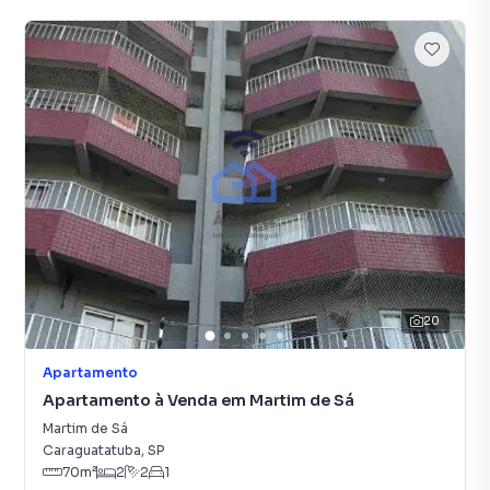
20
Apartamento
Apartamento à Venda em Martim de Sá
Martim de Sá
Caraguatatuba
,
SP
70
m²
2
2
1