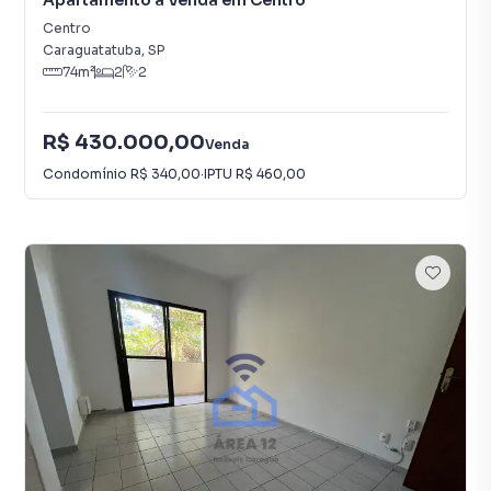
Apartamento à Venda em Centro
Centro
Caraguatatuba
,
SP
74
m²
2
2
R$ 430.000,00
Venda
Condomínio
R$ 340,00
·
IPTU
R$ 460,00