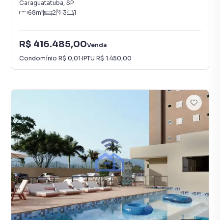
Caraguatatuba
,
SP
68
m²
2
3
1
R$ 416.485,00
Venda
Condomínio
R$ 0,01
·
IPTU
R$ 1.450,00