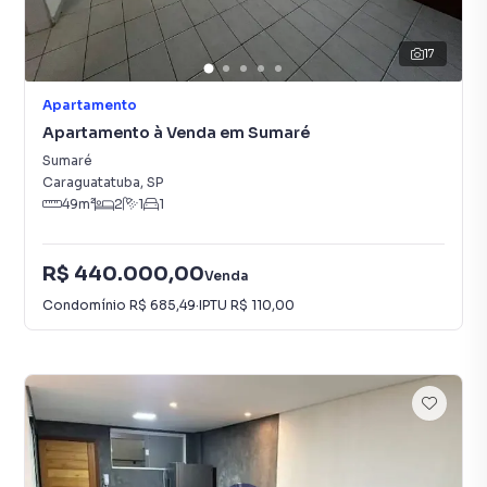
17
Apartamento
Apartamento à Venda em Sumaré
Sumaré
Caraguatatuba
,
SP
49
m²
2
1
1
R$ 440.000,00
Venda
Condomínio
R$ 685,49
·
IPTU
R$ 110,00