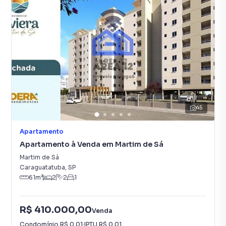
45
Apartamento
Apartamento à Venda em Martim de Sá
Martim de Sá
Caraguatatuba
,
SP
61
m²
2
2
1
R$ 410.000,00
Venda
Condomínio
R$ 0,01
·
IPTU
R$ 0,01