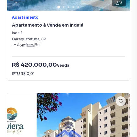
18
Apartamento
Apartamento à Venda em Indaiá
Indaiá
Caraguatatuba
,
SP
45
m²
2
1
R$ 420.000,00
Venda
IPTU
R$ 0,01