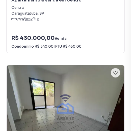
Apartamento à Venda em Centro
Centro
Caraguatatuba
,
SP
74
m²
2
2
R$ 430.000,00
Venda
Condomínio
R$ 340,00
·
IPTU
R$ 460,00