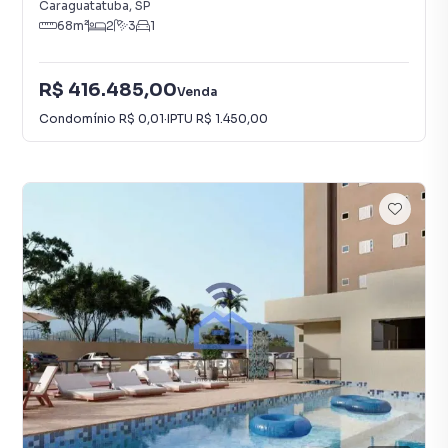
Caraguatatuba
,
SP
68
m²
2
3
1
R$ 416.485,00
Venda
Condomínio
R$ 0,01
·
IPTU
R$ 1.450,00