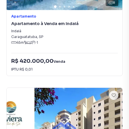
18
Apartamento
Apartamento à Venda em Indaiá
Indaiá
Caraguatatuba
,
SP
45
m²
2
1
R$ 420.000,00
Venda
IPTU
R$ 0,01