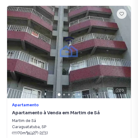
20
Apartamento
Apartamento à Venda em Martim de Sá
Martim de Sá
Caraguatatuba
,
SP
70
m²
2
2
1