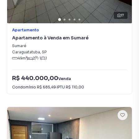
17
Apartamento
Apartamento à Venda em Sumaré
Sumaré
Caraguatatuba
,
SP
49
m²
2
1
1
R$ 440.000,00
Venda
Condomínio
R$ 685,49
·
IPTU
R$ 110,00