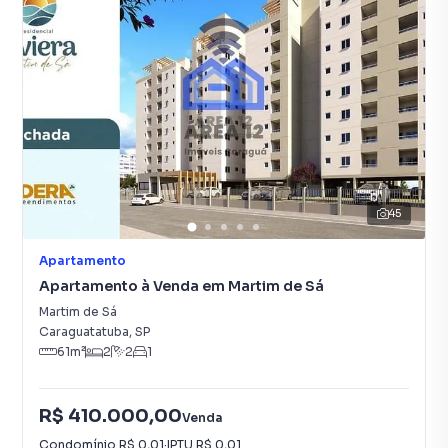
45
Apartamento
Apartamento à Venda em Martim de Sá
Martim de Sá
Caraguatatuba
,
SP
61
m²
2
2
1
R$ 410.000,00
Venda
Condomínio
R$ 0,01
·
IPTU
R$ 0,01