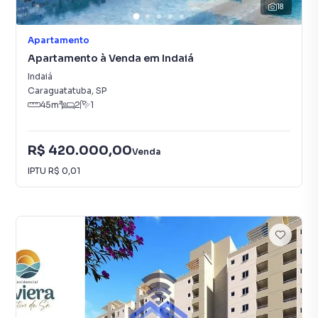
18
Apartamento
Apartamento à Venda em Indaiá
Indaiá
Caraguatatuba
,
SP
45
m²
2
1
R$ 420.000,00
Venda
IPTU
R$ 0,01