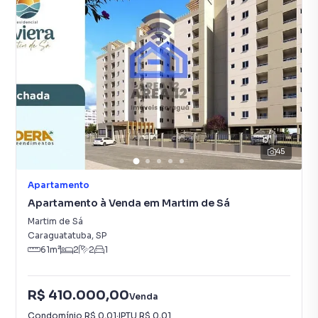
45
Apartamento
Apartamento à Venda em Martim de Sá
Martim de Sá
Caraguatatuba
,
SP
61
m²
2
2
1
R$ 410.000,00
Venda
Condomínio
R$ 0,01
·
IPTU
R$ 0,01