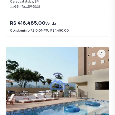
Caraguatatuba
,
SP
68
m²
2
3
1
R$ 416.485,00
Venda
Condomínio
R$ 0,01
·
IPTU
R$ 1.450,00