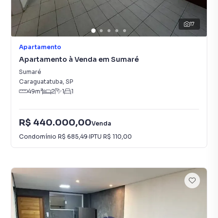
17
Apartamento
Apartamento à Venda em Sumaré
Sumaré
Caraguatatuba
,
SP
49
m²
2
1
1
R$ 440.000,00
Venda
Condomínio
R$ 685,49
·
IPTU
R$ 110,00