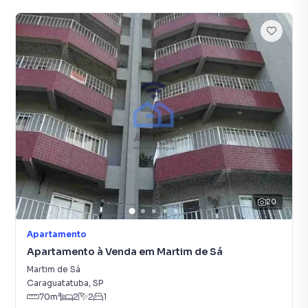
20
Apartamento
Apartamento à Venda em Martim de Sá
Martim de Sá
Caraguatatuba
,
SP
70
m²
2
2
1