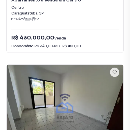
Apartamento à Venda em Centro
Centro
Caraguatatuba
,
SP
74
m²
2
2
R$ 430.000,00
Venda
Condomínio
R$ 340,00
·
IPTU
R$ 460,00