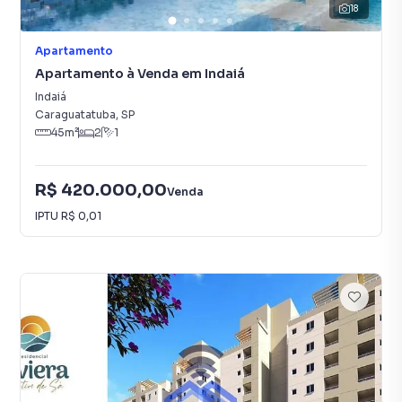
18
Apartamento
Apartamento à Venda em Indaiá
Indaiá
Caraguatatuba
,
SP
45
m²
2
1
R$ 420.000,00
Venda
IPTU
R$ 0,01