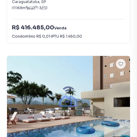
Caraguatatuba
,
SP
68
m²
2
3
1
R$ 416.485,00
Venda
Condomínio
R$ 0,01
·
IPTU
R$ 1.450,00