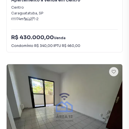
Apartamento à Venda em Centro
Centro
Caraguatatuba
,
SP
74
m²
2
2
R$ 430.000,00
Venda
Condomínio
R$ 340,00
·
IPTU
R$ 460,00