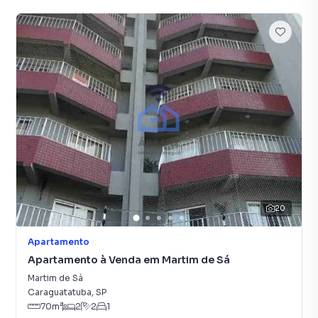
20
Apartamento
Apartamento à Venda em Martim de Sá
Martim de Sá
Caraguatatuba
,
SP
70
m²
2
2
1