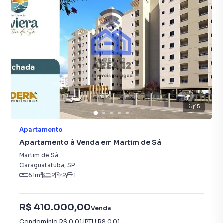
45
Apartamento
Apartamento à Venda em Martim de Sá
Martim de Sá
Caraguatatuba
,
SP
61
m²
2
2
1
R$ 410.000,00
Venda
Condomínio
R$ 0,01
·
IPTU
R$ 0,01