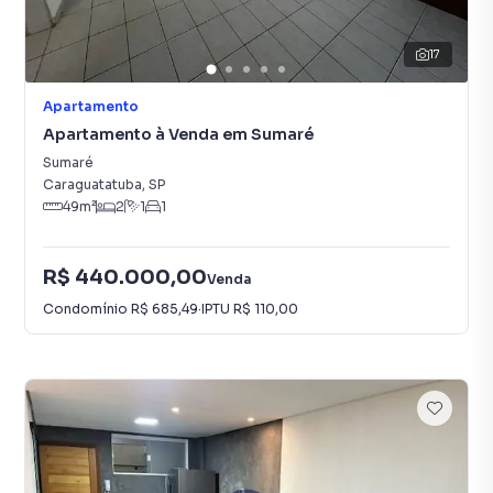
17
Apartamento
Apartamento à Venda em Sumaré
Sumaré
Caraguatatuba
,
SP
49
m²
2
1
1
R$ 440.000,00
Venda
Condomínio
R$ 685,49
·
IPTU
R$ 110,00