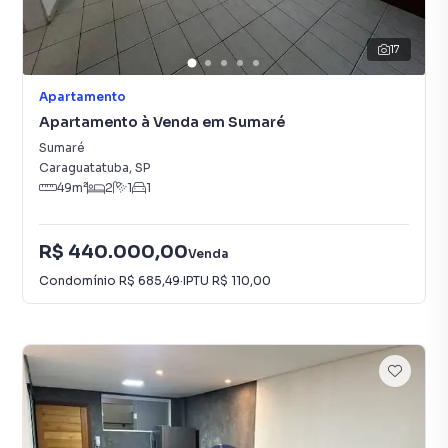
17
Apartamento
Apartamento à Venda em Sumaré
Sumaré
Caraguatatuba
,
SP
49
m²
2
1
1
R$ 440.000,00
Venda
Condomínio
R$ 685,49
·
IPTU
R$ 110,00