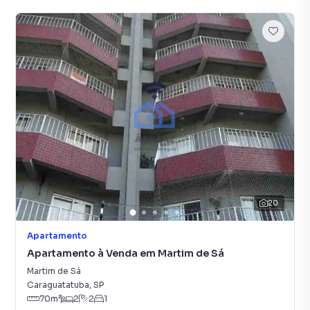
20
Apartamento
Apartamento à Venda em Martim de Sá
Martim de Sá
Caraguatatuba
,
SP
70
m²
2
2
1