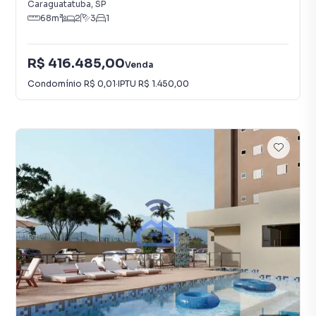
Caraguatatuba
,
SP
68
m²
2
3
1
R$ 416.485,00
Venda
Condomínio
R$ 0,01
·
IPTU
R$ 1.450,00