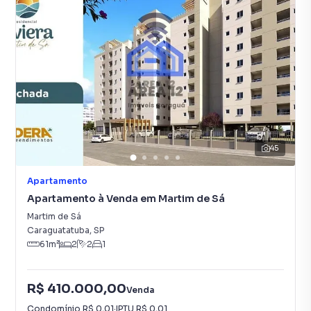
45
Apartamento
Apartamento à Venda em Martim de Sá
Martim de Sá
Caraguatatuba
,
SP
61
m²
2
2
1
R$ 410.000,00
Venda
Condomínio
R$ 0,01
·
IPTU
R$ 0,01