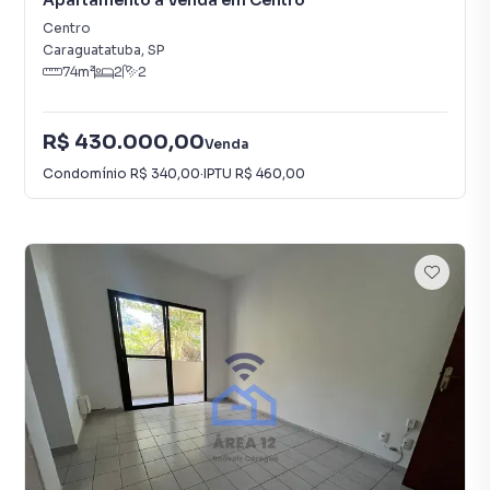
Apartamento à Venda em Centro
Centro
Caraguatatuba
,
SP
74
m²
2
2
R$ 430.000,00
Venda
Condomínio
R$ 340,00
·
IPTU
R$ 460,00