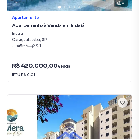
18
Apartamento
Apartamento à Venda em Indaiá
Indaiá
Caraguatatuba
,
SP
45
m²
2
1
R$ 420.000,00
Venda
IPTU
R$ 0,01